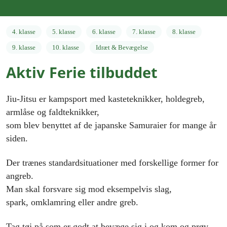
4. klasse
5. klasse
6. klasse
7. klasse
8. klasse
9. klasse
10. klasse
Idræt & Bevægelse
Aktiv Ferie tilbuddet
Jiu-Jitsu er kampsport med kasteteknikker, holdegreb,
armlåse og faldteknikker,
som blev benyttet af de japanske Samuraier for mange år
siden.
Der trænes standardsituationer med forskellige former for
angreb.
Man skal forsvare sig mod eksempelvis slag,
spark, omklamring eller andre greb.
Tag tøj på som er godt at bevæge sig i og kom og prøv