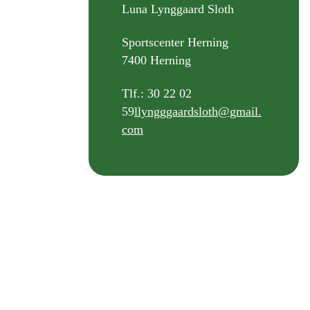
Luna Lynggaard Sloth
Sportscenter Herning
7400 Herning
Tlf.: 30 22 02
59
llyngggaardsloth@gmail.
com