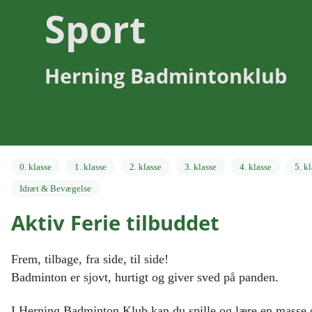
Sport
Herning Badmintonklub
0. klasse
1. klasse
2. klasse
3. klasse
4. klasse
5. k
Idræt & Bevægelse
Aktiv Ferie tilbuddet
Frem, tilbage, fra side, til side!
Badminton er sjovt, hurtigt og giver sved på panden.
I Herning Badminton Klub kan du spille og lære en masse