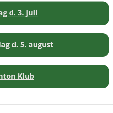
 d. 3. juli
ag d. 5. august
nton Klub