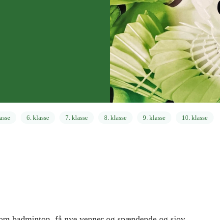
lasse
6. klasse
7. klasse
8. klasse
9. klasse
10. klasse
 om badminton, få nye venner og spændende og sjov